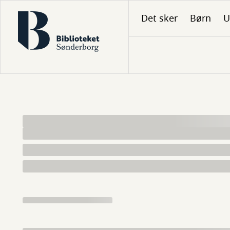
Gå
Det sker
Børn
U
til
hovedindhold