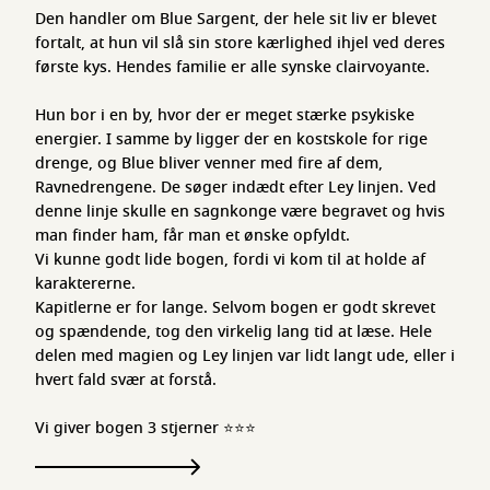
Den handler om Blue Sargent, der hele sit liv er blevet
fortalt, at hun vil slå sin store kærlighed ihjel ved deres
første kys. Hendes familie er alle synske clairvoyante.
Hun bor i en by, hvor der er meget stærke psykiske
energier. I samme by ligger der en kostskole for rige
drenge, og Blue bliver venner med fire af dem,
Ravnedrengene. De søger indædt efter Ley linjen. Ved
denne linje skulle en sagnkonge være begravet og hvis
man finder ham, får man et ønske opfyldt.
Vi kunne godt lide bogen, fordi vi kom til at holde af
karaktererne.
Kapitlerne er for lange. Selvom bogen er godt skrevet
og spændende, tog den virkelig lang tid at læse. Hele
delen med magien og Ley linjen var lidt langt ude, eller i
hvert fald svær at forstå.
Vi giver bogen 3 stjerner ⭐⭐⭐