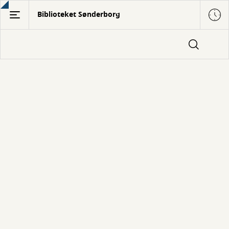
Gå
Biblioteket Sønderborg
til
hovedindhold