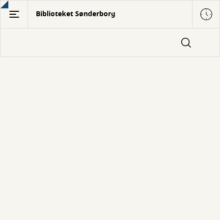
Gå
Biblioteket Sønderborg
til
hovedindhold