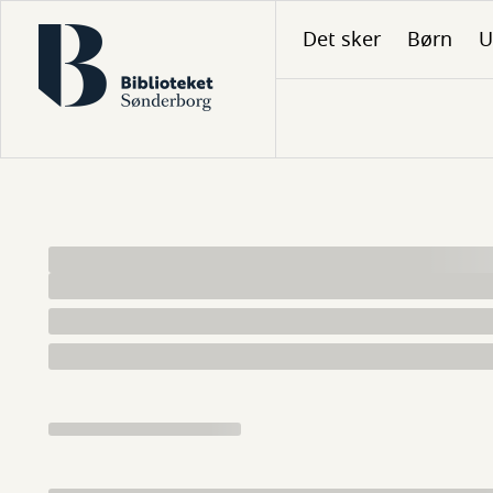
Gå
Det sker
Børn
U
til
hovedindhold