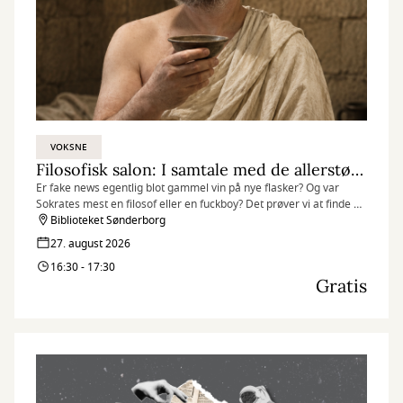
VOKSNE
Filosofisk salon: I samtale med de allerstørste
Er fake news egentlig blot gammel vin på nye flasker? Og var
Sokrates mest en filosof eller en fuckboy? Det prøver vi at finde ud
af, når vi den sidste torsdag i hver måned tager et dyk ned i
Biblioteket Sønderborg
filosofihistorien og hilser på de største filosoffer.
27. august 2026
16:30 - 17:30
Gratis