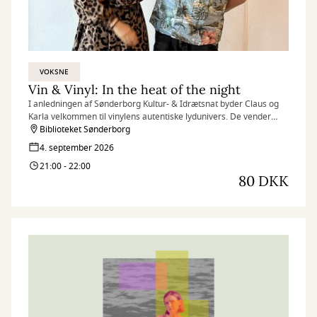
VOKSNE
Vin & Vinyl: In the heat of the night
I anledningen af Sønderborg Kultur- & Idrætsnat byder Claus og
Karla velkommen til vinylens autentiske lydunivers. De vender
plader og dykker ned i musikkens fascinerende kroge med fokus
Biblioteket Sønderborg
på unikke nicher. Forvent sprøde lp-toner, musikanekdoter og
4. september 2026
lækker vin.
21:00 - 22:00
80 DKK