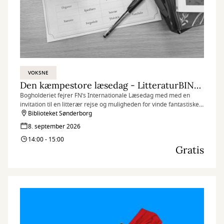
VOKSNE
Den kæmpestore læsedag - LitteraturBINGO
Bogholderiet fejrer FN’s Internationale Læsedag med med en
invitation til en litterær rejse og muligheden for vinde fantastiske
præmier ved at lytte og krydse af på din bingoplade!
Biblioteket Sønderborg
8. september 2026
14:00 - 15:00
Gratis