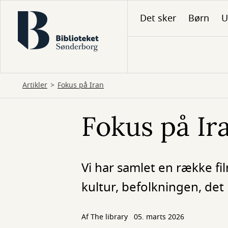
Gå
Det sker
Børn
U
til
hovedindhold
Artikler
Fokus på Iran
Fokus på Ir
Vi har samlet en række f
kultur, befolkningen, det
Af The library
05. marts 2026