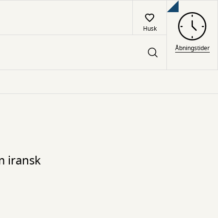
Husk
Åbningstider
m iransk