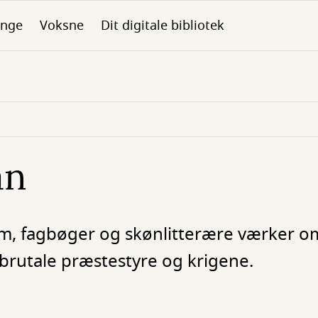
nge
Voksne
Dit digitale bibliotek
an
ilm, fagbøger og skønlitterære værker o
 brutale præstestyre og krigene.