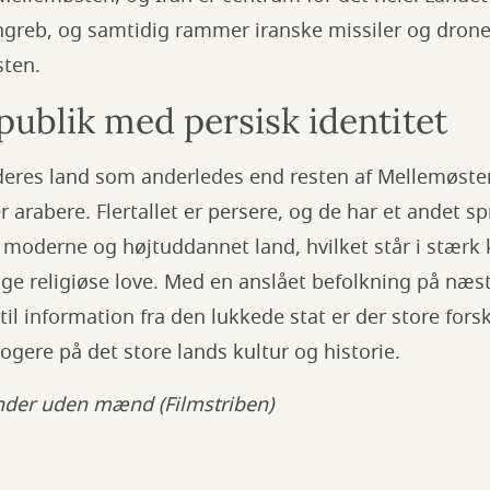
angreb, og samtidig rammer iranske missiler og dron
sten.
publik med persisk identitet
deres land som anderledes end resten af Mellemøsten
r arabere. Flertallet er persere, og de har et andet 
t moderne og højtuddannet land, hvilket står i stærk k
ge religiøse love. Med en anslået befolkning på næs
l information fra den lukkede stat er der store forsk
logere på det store lands kultur og historie.
inder uden mænd (Filmstriben)