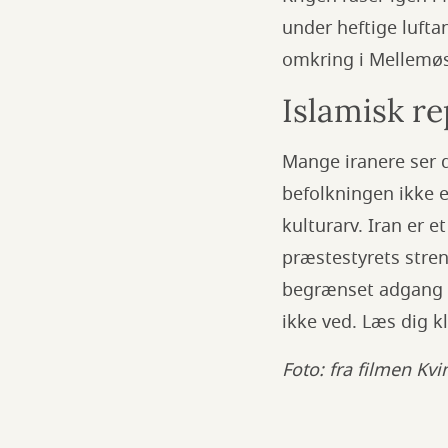
under heftige luft
omkring i Mellemø
Islamisk re
Mange iranere ser 
befolkningen ikke e
kulturarv. Iran er e
præstestyrets stren
begrænset adgang ti
ikke ved. Læs dig k
Foto: fra filmen Kv