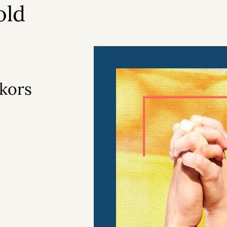
old
kors