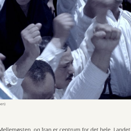
ben)
 Mellemøsten, og Iran er centrum for det hele. Landet 