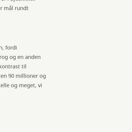
er mål rundt
, fordi
sprog og en anden
ontrast til
ten 90 millioner og
elle og meget, vi