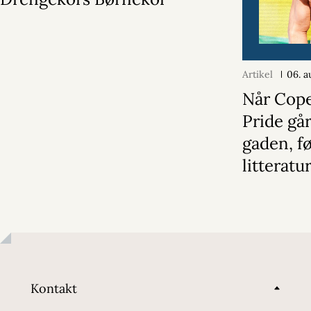
Artikel
06. a
Når Cop
Pride gå
gaden, f
litterat
Kontakt