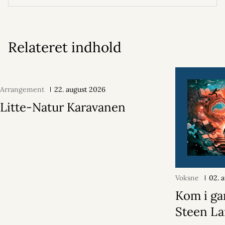
Relateret indhold
Arrangement
22. august 2026
Litte-Natur Karavanen
Voksne
02. 
Kom i ga
Steen La