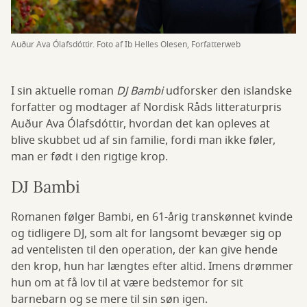
Auður Ava Ólafsdóttir. Foto af Ib Helles Olesen, Forfatterweb
I sin aktuelle roman
DJ Bambi
udforsker den islandske
forfatter og modtager af Nordisk Råds litteraturpris
Auður Ava Ólafsdóttir, hvordan det kan opleves at
blive skubbet ud af sin familie, fordi man ikke føler,
man er født i den rigtige krop.
DJ Bambi
Romanen følger Bambi, en 61-årig transkønnet kvinde
og tidligere DJ, som alt for langsomt bevæger sig op
ad ventelisten til den operation, der kan give hende
den krop, hun har længtes efter altid. Imens drømmer
hun om at få lov til at være bedstemor for sit
barnebarn og se mere til sin søn igen.