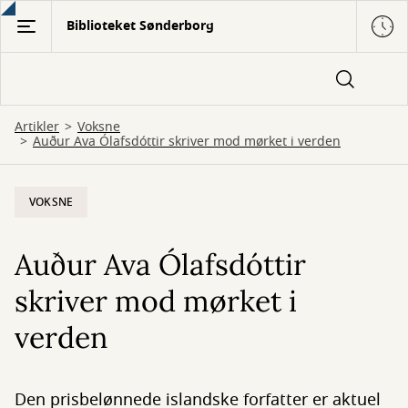
Gå
Biblioteket Sønderborg
til
hovedindhold
Artikler
Voksne
Auður Ava Ólafsdóttir skriver mod mørket i verden
VOKSNE
Auður Ava Ólafsdóttir
skriver mod mørket i
verden
Den prisbelønnede islandske forfatter er aktuel