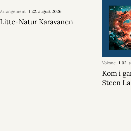
Arrangement
22. august 2026
Litte-Natur Karavanen
Voksne
02. 
Kom i ga
Steen La