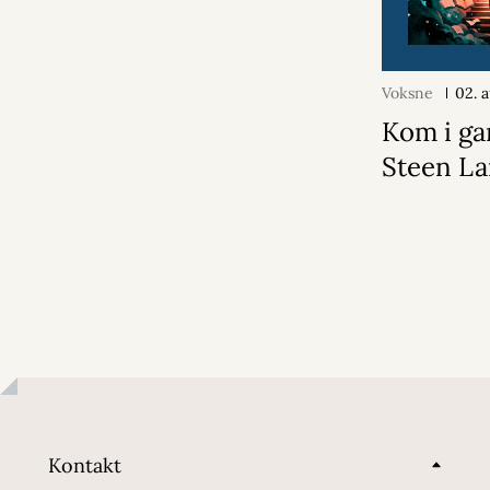
Voksne
02. 
Kom i ga
Steen La
Kontakt