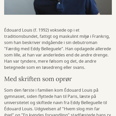
Édouard Louis (f. 1992) voksede op i et
traditionsbundet, fattigt og maskulint miljø i Frankrig,
som han beskriver indgående i sin debutroman
"Færdig med Eddy Belleguele". Han opdagede allerede
som lille, at han var anderledes end de andre drenge.
Han var tyndere, mere følsom og det, de andre
betegnede som en tøsedreng eller svans.
Med skriften som oprør
Som den første i familien kom Édouard Louis på
gymnasiet, siden flyttede han til Paris, læste på
universitetet og skiftede navn fra Eddy Belleguelle til
Édouard Louis. Udgivelsen af "Hvem slog min far
ihjel" og "En kvindes forvandling" stadfæstede hans ry