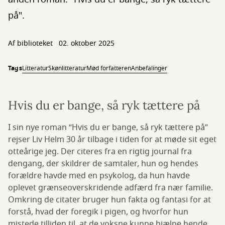
på".
Af biblioteket
02. oktober 2025
Tags
Litteratur
Skønlitteratur
Mød forfatteren
Anbefalinger
Hvis du er bange, så ryk tættere på
I sin nye roman “Hvis du er bange, så ryk tættere på”
rejser Liv Helm 30 år tilbage i tiden for at møde sit eget
otteårige jeg. Der citeres fra en rigtig journal fra
dengang, der skildrer de samtaler, hun og hendes
forældre havde med en psykolog, da hun havde
oplevet grænseoverskridende adfærd fra nær familie.
Omkring de citater bruger hun fakta og fantasi for at
forstå, hvad der foregik i pigen, og hvorfor hun
mistede tilliden til, at de voksne kunne hjælpe hende.