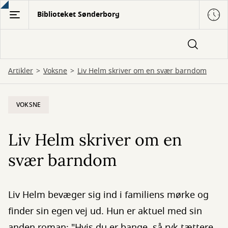
Gå
Biblioteket Sønderborg
til
hovedindhold
Artikler
Voksne
Liv Helm skriver om en svær barndom
VOKSNE
Liv Helm skriver om en
svær barndom
Liv Helm bevæger sig ind i familiens mørke og
finder sin egen vej ud. Hun er aktuel med sin
anden roman: "Hvis du er bange, så ryk tættere