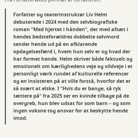
Fra Forfatterwebs portræt af forfatteren:
Forfatter og teaterinstruktør Liv Helm
debuterede i 2024 med den selvbiografiske
roman ”Med hjertet i hånden”, der med afsæt i
hendes bedsteforældres dobbelte selvmord
sender hende ud på en afklarende
opdagelsesfærd i, hvem hun selv er og hvad der
har formet hende. Helm skriver både faktuelt og
emotionelt om kærlighedens veje og vildveje i et
personligt værk rundet af kulturelle referencer
og en insisteren på at ville forstå, hvorfor det er
så svært at elske. I ”Hvis du er bange, så ryk
tættere på” fra 2025 ser en kvinde tilbage på de
overgreb, hun blev udsat for som barn – og som
ingen voksne tog ansvar for at beskytte hende
imod.