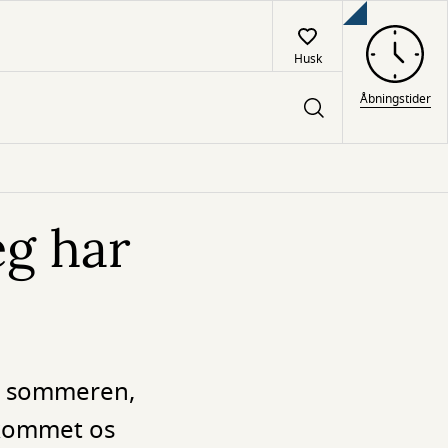
Husk
Åbningstider
eg har
er sommeren,
g kommet os