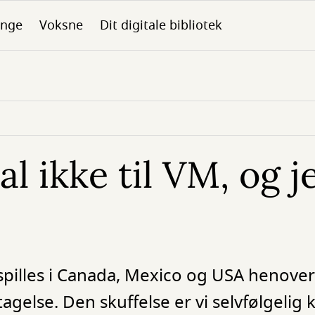
nge
Voksne
Dit digitale bibliotek
l ikke til VM, og j
spilles i Canada, Mexico og USA henov
agelse. Den skuffelse er vi selvfølgeli