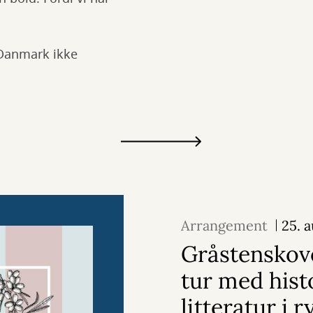
 Danmark ikke
Arrangement
25. 
Gråstenskov
tur med hist
litteratur i