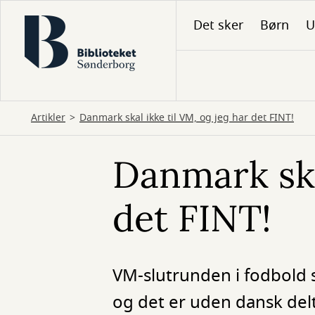
Gå
Det sker
Børn
U
til
hovedindhold
Artikler
Danmark skal ikke til VM, og jeg har det FINT!
Danmark ska
det FINT!
VM-slutrunden i fodbold 
og det er uden dansk delt