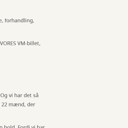
e, forhandling,
 VORES VM-billet,
! Og vi har det så
på 22 mænd, der
 bold. Fordi vi har