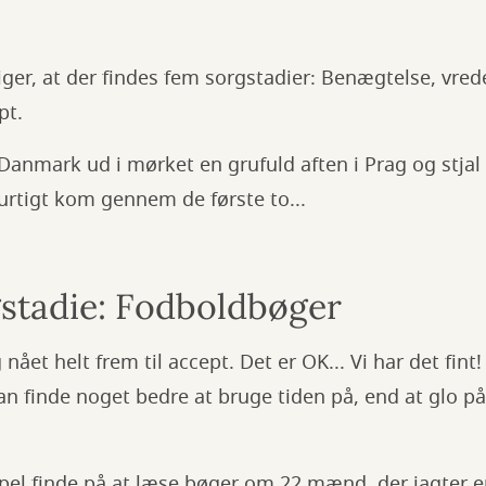
iger, at der findes fem sorgstadier: Benægtelse, vred
pt.
Danmark ud i mørket en grufuld aften i Prag og stjal
urtigt kom gennem de første to...
stadie: Fodboldbøger
 nået helt frem til accept. Det er OK... Vi har det fint
 kan finde noget bedre at bruge tiden på, end at glo 
el finde på at læse bøger om 22 mænd, der jagter en