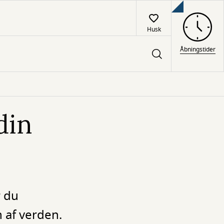
Husk
Åbningstider
din
r du
 af verden.