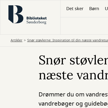
Gå
Det sker
Børn
U
til
hovedindhold
Artikler
Snør støvlerne: Inspiration til din næste vandretu
Snør støvler
næste vand
Drømmer du om vandrestøv
vandrebøger og guidebøge