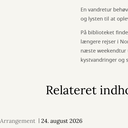
En vandretur behøve
og lysten til at op
På biblioteket find
længere rejser i No
næste weekendtur tæ
kystvandringer og 
Relateret indh
Arrangement
24. august 2026