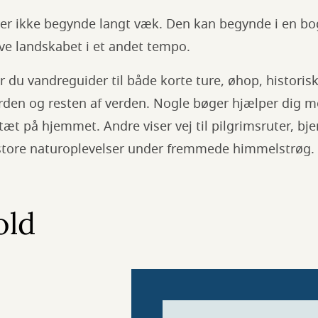
r ikke begynde langt væk. Den kan begynde i en bog,
leve landskabet i et andet tempo.
er du vandreguider til både korte ture, øhop, histori
rden og resten af verden. Nogle bøger hjælper dig m
t på hjemmet. Andre viser vej til pilgrimsruter, bjer
store naturoplevelser under fremmede himmelstrøg.
old