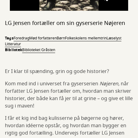
LG Jensen fortæller om sin gyserserie Nøjeren
Tags
Foredrag
Mød forfatteren
Børn
Folkeskolens mellemtrin
Læselyst
Litteratur
Bibliotek
Biblioteket Gråsten
Er I klar til spænding, grin og gode historier?
Kom med ind i universet fra gyserserien
Nøjeren,
når
forfatter LG Jensen fortæller om, hvordan man skriver
historier, der både kan få jer til at grine – og give et lille
sug i maven!
I får et kig ind bag kulisserne på bøgerne og hører,
hvordan idéerne opstår, og hvordan man bygger en
rigtig god fortælling. Undervejs fortæller LG Jensen