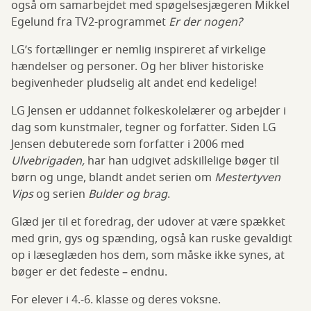
også om samarbejdet med spøgelsesjægeren Mikkel
Egelund fra TV2-programmet
Er der nogen?
LG’s fortællinger er nemlig inspireret af virkelige
hændelser og personer. Og her bliver historiske
begivenheder pludselig alt andet end kedelige!
LG Jensen er uddannet folkeskolelærer og arbejder i
dag som kunstmaler, tegner og forfatter. Siden LG
Jensen debuterede som forfatter i 2006 med
Ulvebrigaden,
har han udgivet adskillelige bøger til
børn og unge, blandt andet serien om
Mestertyven
Vips
og serien
Bulder og brag
.
Glæd jer til et foredrag, der udover at være spækket
med grin, gys og spænding, også kan ruske gevaldigt
op i læseglæden hos dem, som måske ikke synes, at
bøger er det fedeste – endnu.
For elever i 4.-6. klasse og deres voksne.