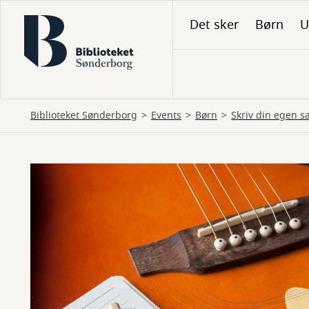
Gå
Det sker
Børn
U
til
hovedindhold
Biblioteket Sønderborg
Events
Børn
Skriv din egen s