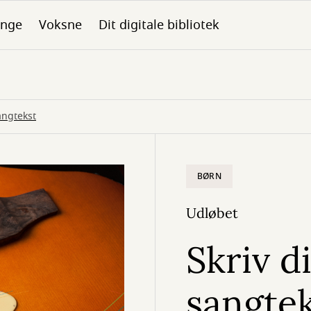
nge
Voksne
Dit digitale bibliotek
angtekst
BØRN
Udløbet
Skriv d
sangte