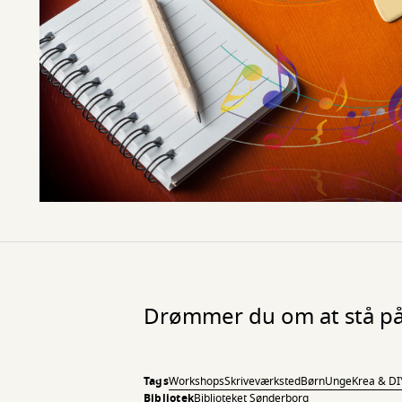
Drømmer du om at stå på 
Tags
Workshops
Skriveværksted
Børn
Unge
Krea & DI
Bibliotek
Biblioteket Sønderborg