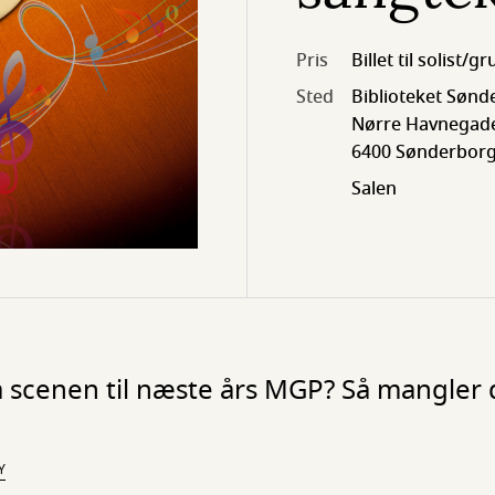
Pris
Billet til solist/g
Sted
Biblioteket Sønd
Nørre Havnegade
6400 Sønderbor
Salen
scenen til næste års MGP? Så mangler 
Y