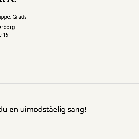
ruppe: Gratis
erborg
 15,
g
du en uimodståelig sang!