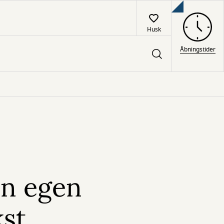
Husk
Åbningstider
in egen
kst