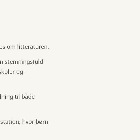
s om litteraturen.
en stemningsfuld
skoler og
ning til både
station, hvor børn