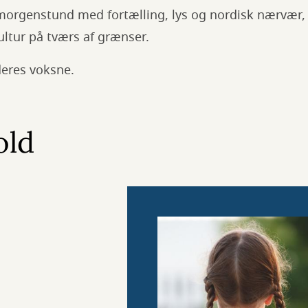
morgenstund med fortælling, lys og nordisk nærvær
kultur på tværs af grænser.
 deres voksne.
old