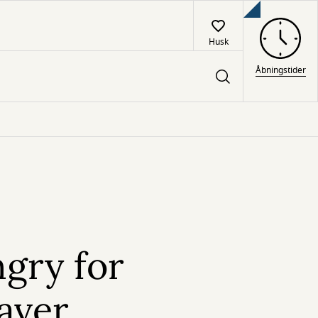
Husk
Åbningstider
gry for
aver