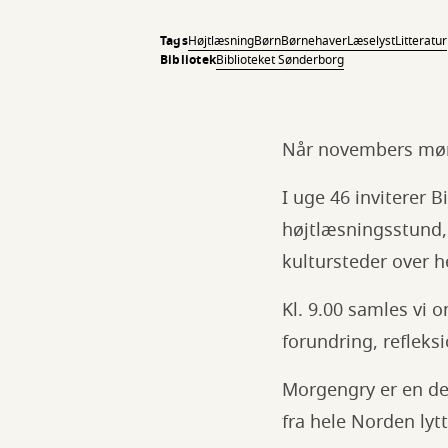
Tags
Højtlæsning
Børn
Børnehaver
Læselyst
Litteratur
Bibliotek
Biblioteket Sønderborg
Når novembers mørk
I uge 46 inviterer 
højtlæsningsstund, 
kultursteder over 
Kl. 9.00 samles vi 
forundring, refleks
Morgengry er en del
fra hele Norden lyt