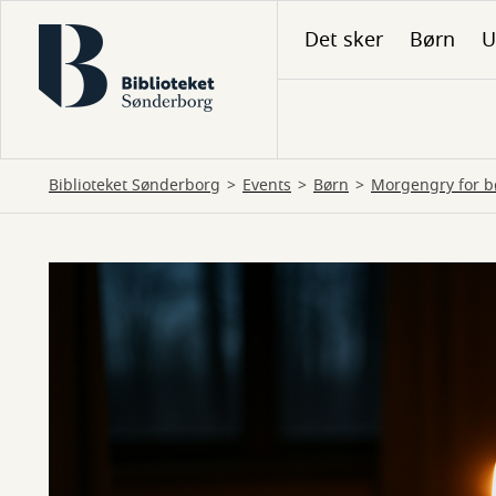
Gå
Det sker
Børn
U
til
hovedindhold
Biblioteket Sønderborg
Events
Børn
Morgengry for b