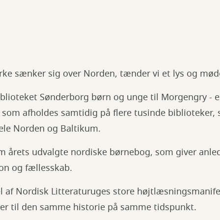
e sænker sig over Norden, tænder vi et lys og møde
Biblioteket Sønderborg børn og unge til Morgengry - 
som afholdes samtidig på flere tusinde biblioteker, 
hele Norden og Baltikum.
om årets udvalgte nordiske børnebog, som giver anled
ion og fællesskab.
 af Nordisk Litteraturuges store højtlæsningsmanife
ter til den samme historie på samme tidspunkt.