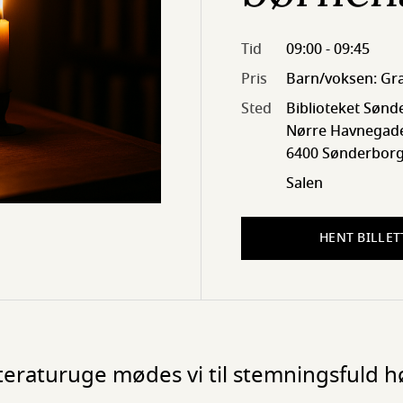
Tid
09:00 - 09:45
Pris
Barn/voksen: Gra
Sted
Biblioteket Sønd
Nørre Havnegade
6400 Sønderbor
Salen
HENT BILLET
tteraturuge mødes vi til stemningsfuld 