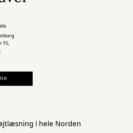
tis
erborg
 15,
g
TER
højtlæsning i hele Norden