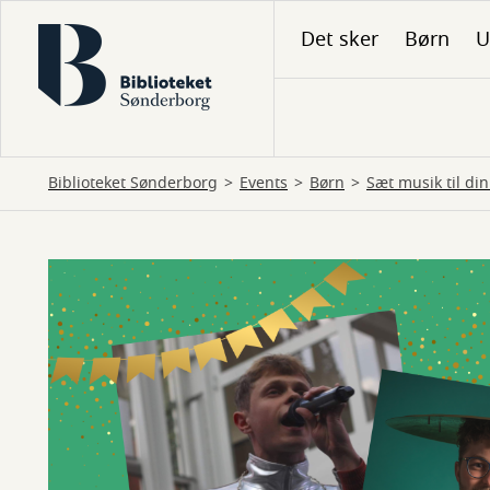
Gå
Det sker
Børn
U
til
hovedindhold
Biblioteket Sønderborg
Events
Børn
Sæt musik til di