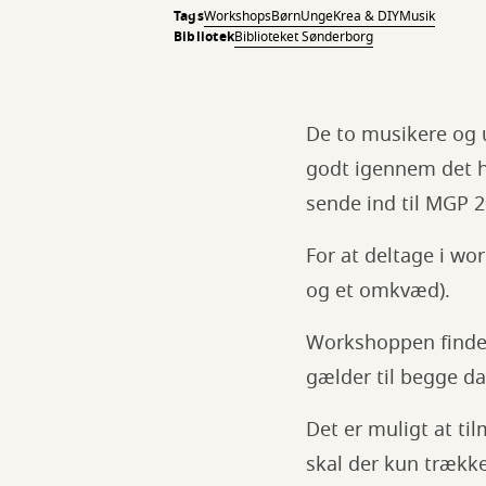
Tags
Workshops
Børn
Unge
Krea & DIY
Musik
Bibliotek
Biblioteket Sønderborg
De to musikere og u
godt igennem det h
sende ind til MGP 2
For at deltage i wo
og et omkvæd).
Workshoppen finder
gælder til begge da
Det er muligt at ti
skal der kun trække