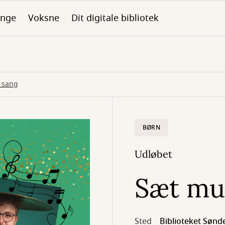
nge
Voksne
Dit digitale bibliotek
n sang
BØRN
Udløbet
Sæt mus
Sted
Biblioteket Sønd