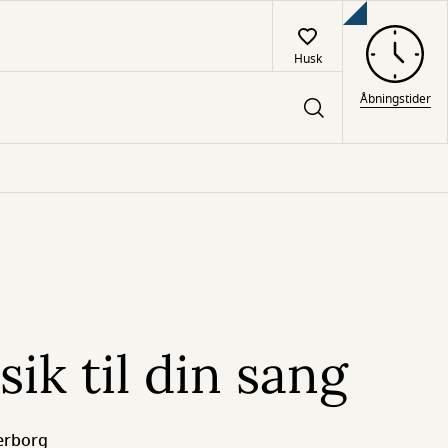
Husk
Åbningstider
ik til din sang
erborg