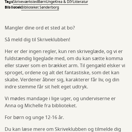
Tags
Skriveværksted
Børn
Unge
Krea & DIY
Litteratur
Bibliotek
Biblioteket Sønderborg
Mangler dine ord et sted at bo?
Så meld dig til Skriveklubben!
Her er der ingen regler, kun ren skriveglæde, og vi er
fuldstændig ligeglade med, om du kan sætte komma
eller staver som en brækket arm. Til gengæld elsker vi
sproget, ordene og alt det fantastiske, som det kan
skabe. Verdener åbner sig, karakterer får liv, og din
indre stemme får sit helt eget udtryk.
Vi mødes mandage i lige uger, og underviserne er
Anna og Michelle fra biblioteket.
For børn og unge 12-16 år.
Du kan læse mere om Skriveklubben og tilmelde dig