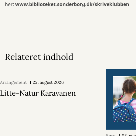
her:
www.biblioteket.sonderborg.dk/skriveklubben
Relateret indhold
Arrangement
22. august 2026
Litte-Natur Karavanen
Børn
03. au