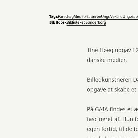
Tags
Foredrag
Mød forfatteren
Unge
Voksne
Ungerab
Bibliotek
Biblioteket Sønderborg
Tine Høeg udgav i 
danske medier.
Billedkunstneren D
opgave at skabe et
På GAIA findes et æ
fascineret af. Hun f
egen fortid, til de 