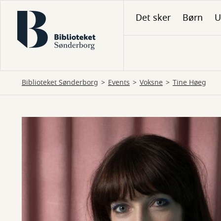
Gå
Det sker
Børn
U
til
hovedindhold
Biblioteket Sønderborg
Events
Voksne
Tine Høeg