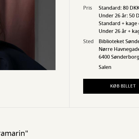
Pris
Standard: 80 DK
Under 26 år: 50 
Standard + kage 
Under 26 år + ka
Sted
Biblioteket Sønd
Nørre Havnegade
6400 Sønderbor
Salen
KØB BILLET
ramarin"