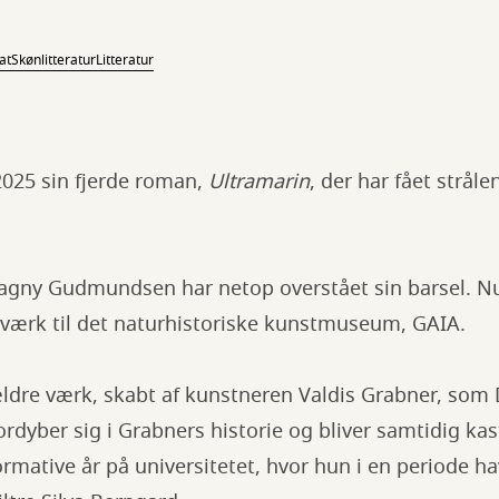
at
Skønlitteratur
Litteratur
2025 sin fjerde roman,
Ultramarin
, der har fået strål
agny Gudmundsen har netop overstået sin barsel. Nu 
 værk til det naturhistoriske kunstmuseum, GAIA.
ldre værk, skabt af kunstneren Valdis Grabner, som 
ordyber sig i Grabners historie og bliver samtidig kast
formative år på universitetet, hvor hun i en periode h