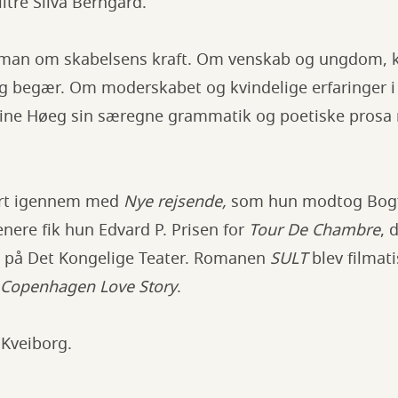
tre Silva Berngard.
oman om skabelsens kraft. Om venskab og ungdom, 
og begær. Om moderskabet og kvindelige erfaringer i
Tine Høeg sin særegne grammatik og poetiske prosa 
ort igennem med
Nye rejsende,
som hun modtog Bog
enere fik hun Edvard P. Prisen for
Tour De Chambre
, 
 på Det Kongelige Teater. Romanen
SULT
blev filmatis
 Copenhagen Love Story
.
 Kveiborg.