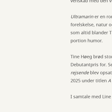
venskab med den vil
Ultramarin
er en r
forelskelse, natur 
som altid blander 
portion humor.
Tine Høeg brød st
Debutantpris for. S
rejsende
blev opsat
2025 under titlen
A
I samtale med Line