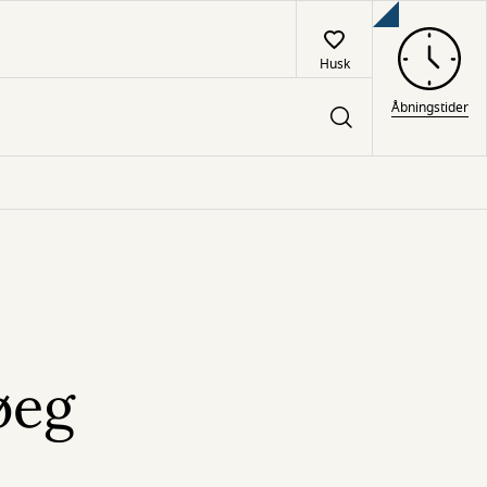
Husk
Åbningstider
øeg