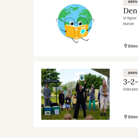
BØRN
Den 
Vi fejre
klasse
Bibli
BØRN
3-2-
Interakt
Bibli