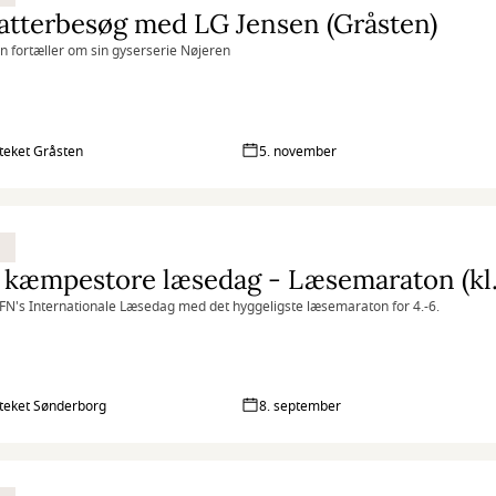
atterbesøg med LG Jensen (Gråsten)
n fortæller om sin gyserserie Nøjeren
oteket Gråsten
5. november
kæmpestore læsedag - Læsemaraton (kl.
r FN's Internationale Læsedag med det hyggeligste læsemaraton for 4.-6.
oteket Sønderborg
8. september