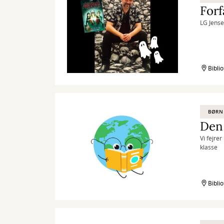
Forf
LG Jense
Bibli
BØRN
Den 
Vi fejre
klasse
Bibli