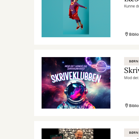
Kunne du
Bibli
BØRN
Skr
Mod det 
Bibli
BØRN