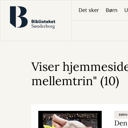
Gå
Det sker
Børn
U
til
hovedindhold
Viser hjemmeside
mellemtrin" (10)
BØRN
Den 