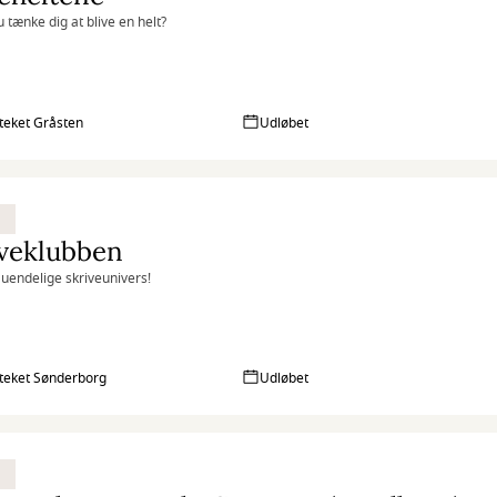
 tænke dig at blive en helt?
oteket Gråsten
Udløbet
iveklubben
uendelige skriveunivers!
oteket Sønderborg
Udløbet