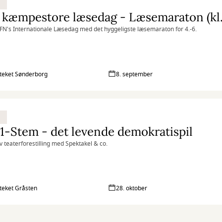
kæmpestore læsedag - Læsemaraton (kl. 
r FN's Internationale Læsedag med det hyggeligste læsemaraton for 4.-6.
oteket Sønderborg
8. september
1-Stem - det levende demokratispil
iv teaterforestilling med Spektakel & co.
oteket Gråsten
28. oktober