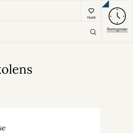
Husk
Åbningstider
kolens
se