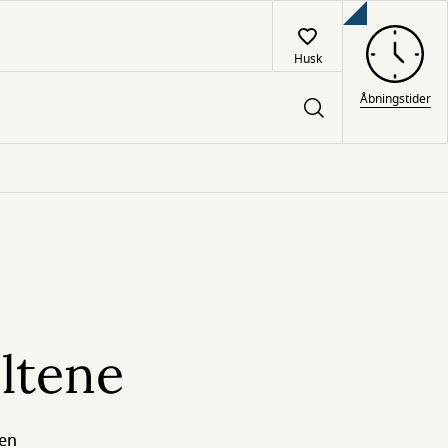
Husk
Åbningstider
ltene
ten