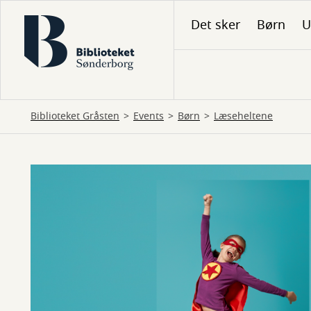
Gå
Det sker
Børn
U
til
hovedindhold
Biblioteket Gråsten
Events
Børn
Læseheltene