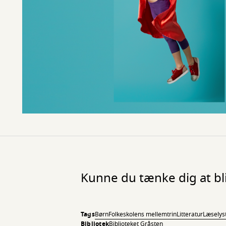
Kunne du tænke dig at bli
Tags
Børn
Folkeskolens mellemtrin
Litteratur
Læselys
Bibliotek
Biblioteket Gråsten