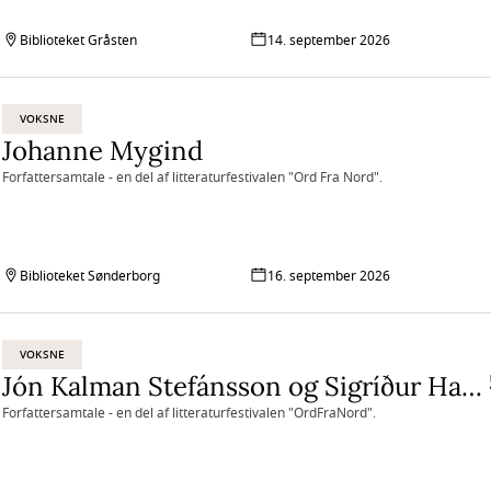
Biblioteket Gråsten
14. september 2026
VOKSNE
Johanne Mygind
Forfattersamtale - en del af litteraturfestivalen "Ord Fra Nord".
Biblioteket Sønderborg
16. september 2026
VOKSNE
Jón Kalman Stefánsson og Sigríður Hagalín Björnsdóttir
Forfattersamtale - en del af litteraturfestivalen "OrdFraNord".