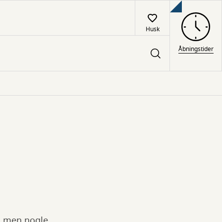
Husk
Åbningstider
i, men nogle