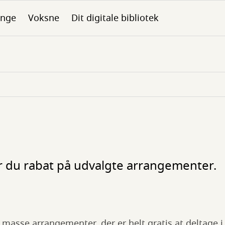
nge
Voksne
Dit digitale bibliotek
år du rabat på udvalgte arrangementer.
n masse arrangementer, der er helt gratis at deltage 