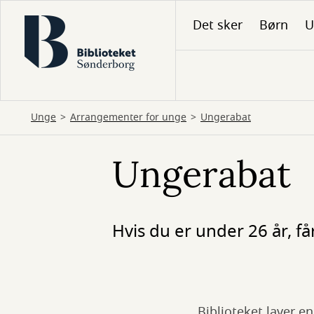
Gå
Det sker
Børn
U
til
hovedindhold
Unge
Arrangementer for unge
Ungerabat
Ungerabat
Hvis du er under 26 år, f
Biblioteket laver e