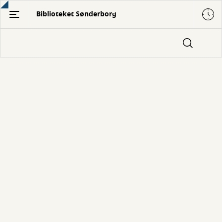
Gå
Biblioteket Sønderborg
til
hovedindhold