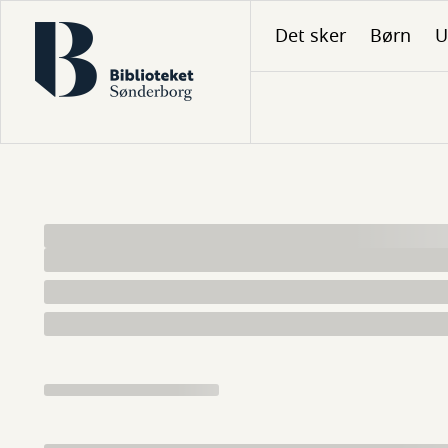
Gå
Det sker
Børn
U
til
hovedindhold