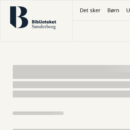
Gå
Det sker
Børn
U
til
hovedindhold