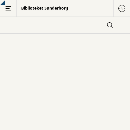
Gå
Biblioteket Sønderborg
til
hovedindhold