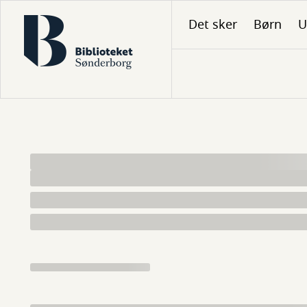
Gå
Det sker
Børn
U
til
hovedindhold