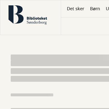
Gå
Det sker
Børn
U
til
hovedindhold