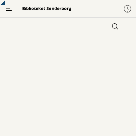
Gå
Biblioteket Sønderborg
til
hovedindhold