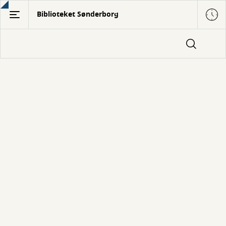
Gå
Biblioteket Sønderborg
til
hovedindhold