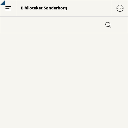
Gå
Biblioteket Sønderborg
til
hovedindhold