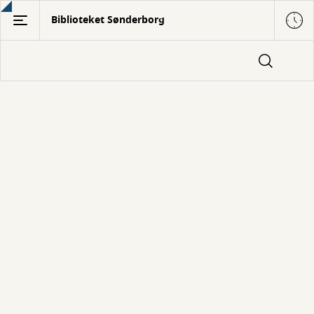
Gå
Biblioteket Sønderborg
til
hovedindhold