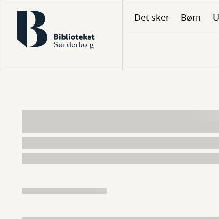
Gå
Det sker
Børn
U
til
hovedindhold