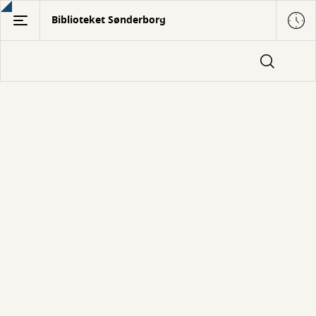
Gå
Biblioteket Sønderborg
til
hovedindhold