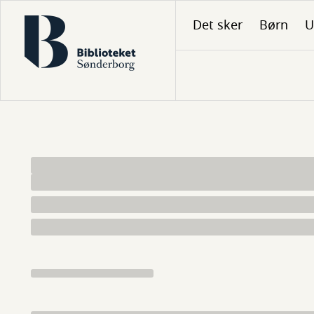
Gå
Det sker
Børn
U
til
hovedindhold