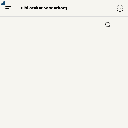
Gå
Biblioteket Sønderborg
til
hovedindhold