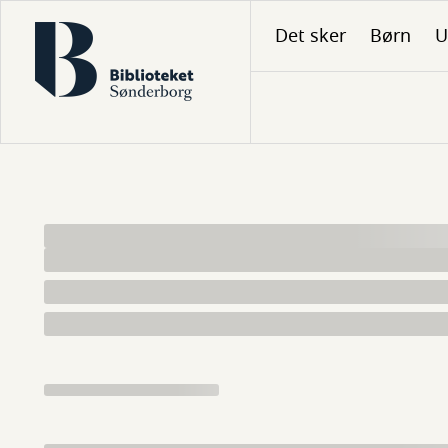
Gå
Det sker
Børn
U
til
hovedindhold