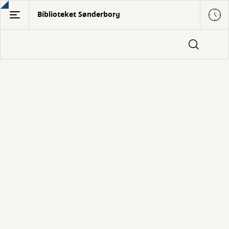
Gå
Biblioteket Sønderborg
til
hovedindhold