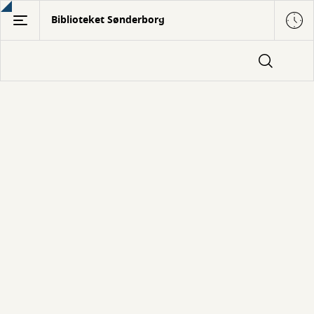
Gå
Biblioteket Sønderborg
til
hovedindhold