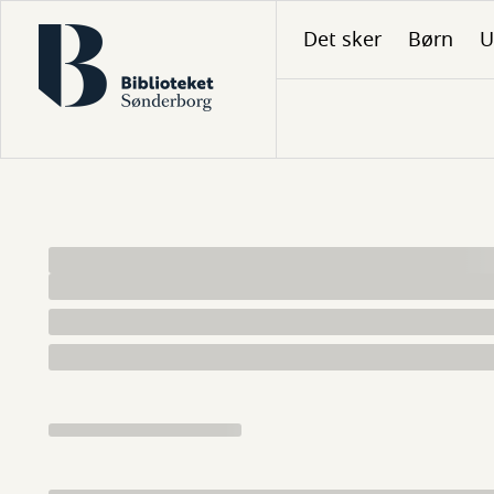
Gå
Det sker
Børn
U
til
hovedindhold