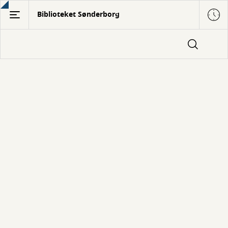
Gå
Biblioteket Sønderborg
til
hovedindhold