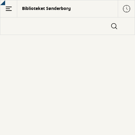
Gå
Biblioteket Sønderborg
til
hovedindhold