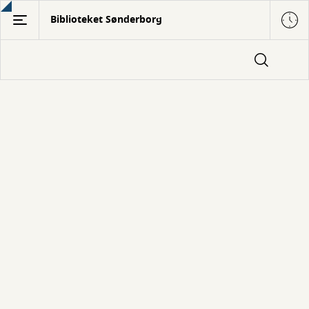
Gå
Biblioteket Sønderborg
til
hovedindhold