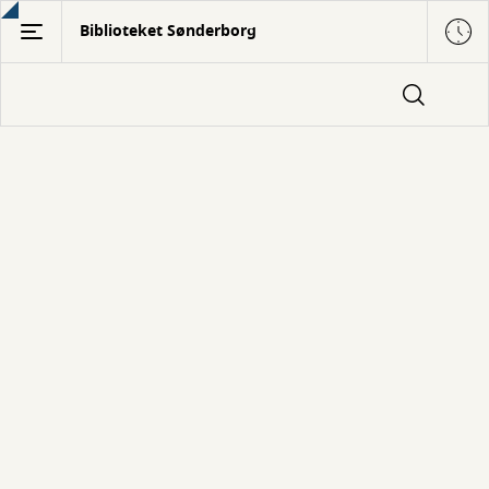
Gå
Biblioteket Sønderborg
til
hovedindhold