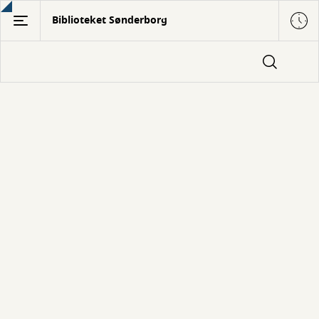
Gå
Biblioteket Sønderborg
til
hovedindhold