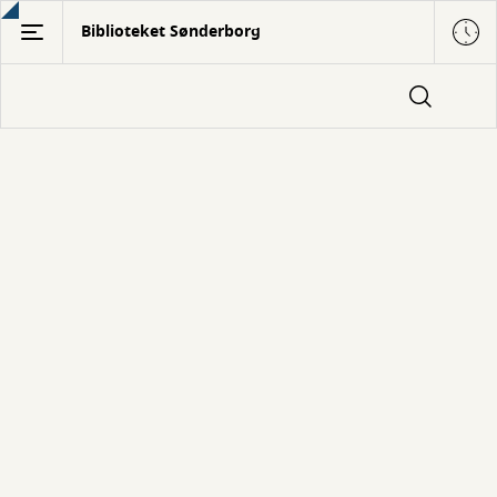
Gå
Biblioteket Sønderborg
til
hovedindhold