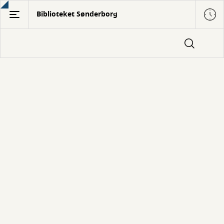
Gå
Biblioteket Sønderborg
til
hovedindhold