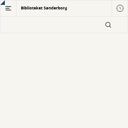
Gå
Biblioteket Sønderborg
til
hovedindhold