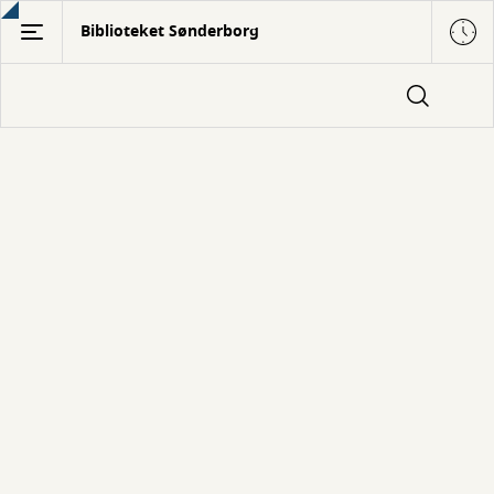
Gå
Biblioteket Sønderborg
til
hovedindhold